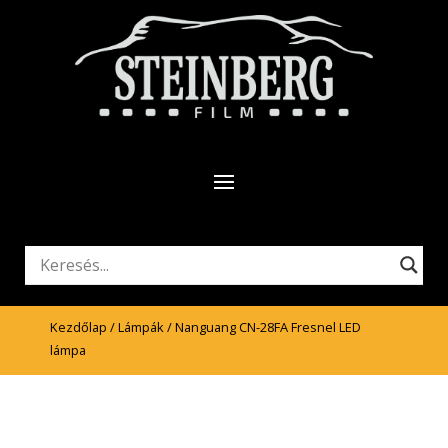
Kezdőlap
/
Lámpák
/ Nanguang CN-28FA Fresnel LED
lámpa