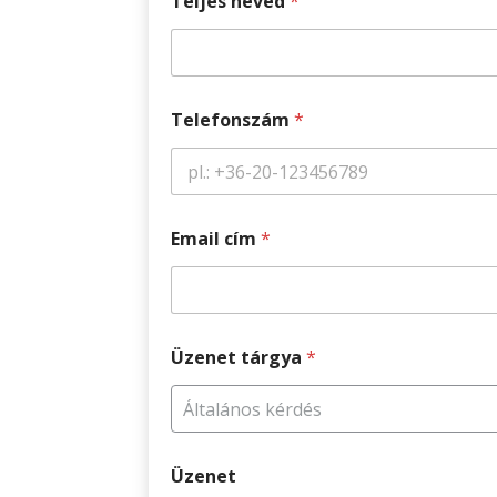
Teljes neved
*
Telefonszám
*
Email cím
*
Üzenet tárgya
*
Általános kérdés
Üzenet