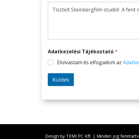
Adatkezelési Tájékoztató
*
Elolvastam és elfogadom az
Adatke
Küldés
Design by TEMI PC Kft. | Minden jog fenntartva