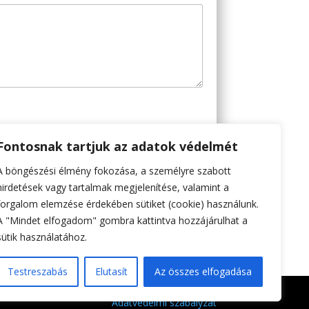
Fontosnak tartjuk az adatok védelmét
A böngészési élmény fokozása, a személyre szabott
hirdetések vagy tartalmak megjelenítése, valamint a
forgalom elemzése érdekében sütiket (cookie) használunk.
A "Mindet elfogadom" gombra kattintva hozzájárulhat a
sütik használatához.
Testreszabás
Elutasít
Az összes elfogadása
Adatvédelmi szabályzat